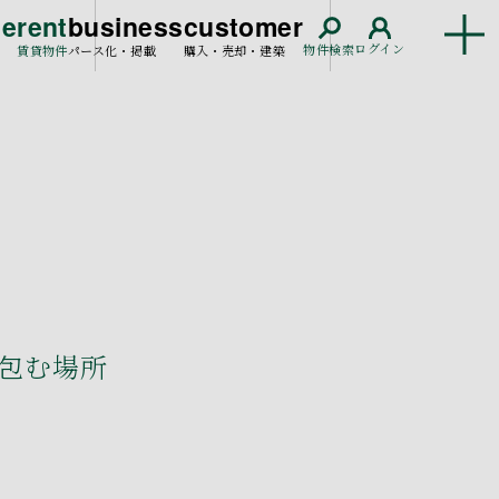
ce
rent
business
customer
ログイン
物件検索
賃貸物件
パース化・掲載
購入・売却・建築
包む場所