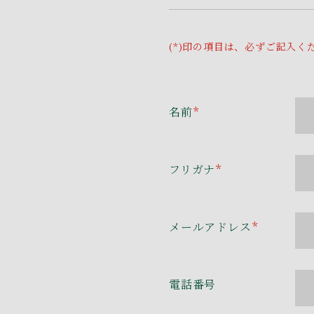
(*)印の項目は、必ずご記入く
名前
*
フリガナ
*
メールアドレス
*
電話番号