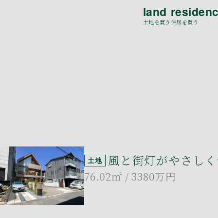
land
residen
土地を買う
住居を買う
風と街灯がやさしく
土地
76.02㎡
/ 3380万円